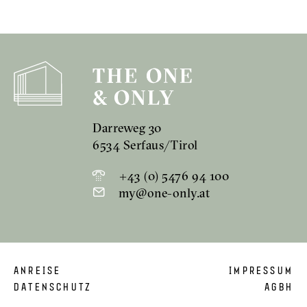
Darreweg 30
6534 Serfaus/Tirol
+43 (0) 5476 94 100
my@one-only.at
ANREISE
IMPRESSUM
DATENSCHUTZ
AGBH